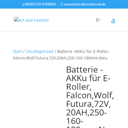
00492153-9709845
newsletter@artdemod.de
Start
/
Uncategorized
/ Batterie -AKKu für E-Roller,
Falcon,Wolf,Futura,72V,20AH,250-160-180mm,Neu,
Batterie -
AKKu für E-
Roller,
Falcon,Wolf,
Futura,72V,
20AH,250-
160-