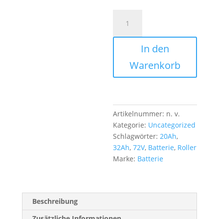
Batterie
-
AKKu
In den
für
E-
Warenkorb
Roller,
Falcon,Wolf,Futura,72V,20AH,250
160-
180mm,Neu,
Artikelnummer:
n. v.
Menge
Kategorie:
Uncategorized
Schlagwörter:
20Ah
,
32Ah
,
72V
,
Batterie
,
Roller
Marke:
Batterie
Beschreibung
Zusätzliche Informationen